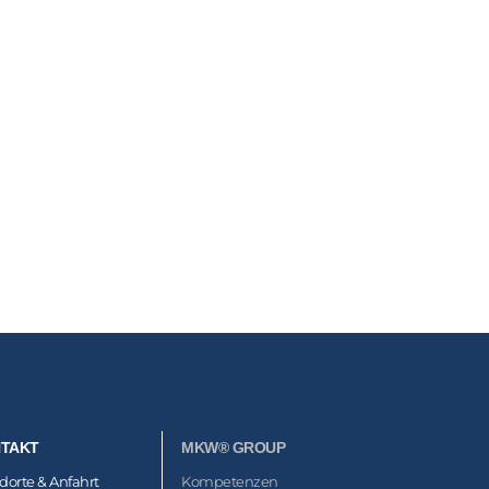
TAKT
MKW® GROUP
dorte & Anfahrt
Kompetenzen