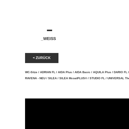
_WEISS
< ZURÜCK
WC-Sitze
/
ADRIAN FL
/
AIDA Plus
/
AIDA Basic
/
AQUILA Plus
/
DARIO FL
RAVENA - NEU
/
SILEA
/
SILEA McoatPLUS®
/
STUDIO FL
/
UNIVERSAL Th