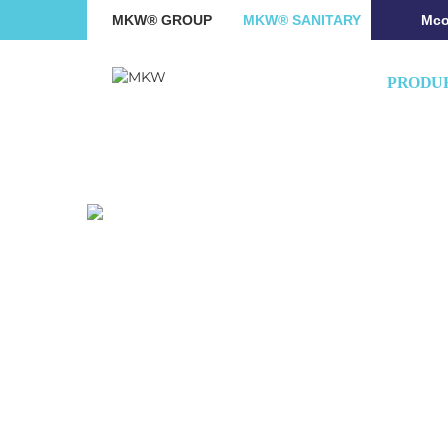
MKW® GROUP
MKW® SANITARY
Mco
PRODU