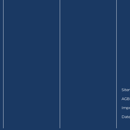
Sit
AGB
Imp
Date