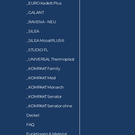
_
EURO Kadett Plus
_
GALANT
_
RAVENA - NEU
_
SILEA
_
SILEA McoatPLUS®
_
STUDIO FL
_
UNIVERSAL Thermoplast
_
KOMPAKT Family
_
KOMPAKT Med
_
KOMPAKT Monarch
_
KOMPAKT Senator
_
KOMPAKT Senator ohne
Deckel
FAQ
Funktionen & Material