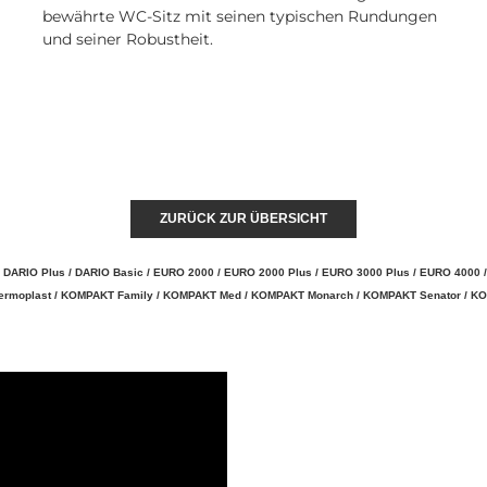
bewährte WC-Sitz mit seinen typischen Rundungen
und seiner Robustheit.
ZURÜCK ZUR ÜBERSICHT
/
DARIO Plus
/
DARIO Basic
/
EURO 2000
/
EURO 2000 Plus
/
EURO 3000 Plus
/
EURO 4000
ermoplast
/
KOMPAKT Family
/
KOMPAKT Med
/
KOMPAKT Monarch
/
KOMPAKT Senator
/
KO